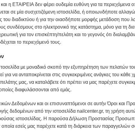
και η ΕΤΑΙΡΕΙΑ δεν φέρει ουδεμία ευθύνη για τα περιεχόμενα ο
αι σε μία συσχετιζόμενη ιστοσελίδα, ή οποιωνδήποτε αλλαγών
ές του διαδικτύου ή για την οιασδήποτε μορφής μετάδοση που 
ους συνδέσμους στο ηλεκτρονικό της κατάστημα, μόνο για τη δι
χρεωτική για τον επισκέπτη/πελάτη και το γεγονός ότι διαλαμβά
δέχεται το περιεχόμενό τους.
ων
οσελίδα με μοναδικό σκοπό την εξυπηρέτηση των πελατών τους.
τεί για να ανταποκρίνεται στις συγκεκριμένες ανάγκες του κάθε χ
ο πελάτης μας, να καταλάβετε ότι πρέπει να μας παρέχετε συγκ
 οποίες διαφυλάσσονται από εμάς.
ν Δεδομένων και οι επισυναπτόμενοι σε αυτήν Όροι και Πρ
γής δεδομένων από την ιστοσελίδα nailcenter.gr, τη χρήση αυ
ρούσας ιστοσελίδας. Η παρούσα Δήλωση Προστασίας Προσωπι
 οποία εσείς μας παρέχετε κατά τη διάρκεια των παραγγελιών 