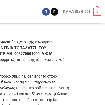
0
ΚΑΛΆΘΙ /
0,00
€
Διαδικτύου (στο εξής καλούμενο
ΝΤΙΝΙΑ ΤΟΠΑΛΑΤΖΗ ΤΟΥ
 Γ.Ε.ΜΗ. 005770501000
,
Α.Φ.Μ.
γραμμή εξυπηρέτησης του ηλεκτρονικού
ορικό σήμα nailcenter.gr το οποίο
ι ή κάνει χρήση των υπηρεσιών του
αναλόγως του αν περιορίζεται σε επίσκεψη
ι συναινεί και αποδέχεται ανεπιφύλακτα
ε αυτούς τους όρους, τότε οφείλει με