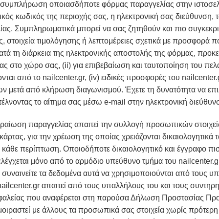
ην συμπλήρωση οποιασδήποτε φόρμας παραγγελίας στην ιστοσελί
κός κωδικός της περιοχής σας, η ηλεκτρονική σας διεύθυνση, τ
ας. Συμπληρωματικά μπορεί να σας ζητηθούν και πιο συγκεκρι
στοιχεία τιμολόγησης ή λεπτομέρειες σχετικά με προσφορά που έ
τά τη διάρκεια της ηλεκτρονικής αποστολής της φόρμας, προκ
ας στο χώρο σας, (ii) για επιβεβαίωση και ταυτοποίηση του πελά
αι από το nailcenter.gr, (iv) ειδικές προσφορές του nailcenter
ων μετά από κλήρωση διαγωνισμού. Έχετε τη δυνατότητα να επιλέ
στέλνοντας το αίτημα σας μέσω e-mail στην ηλεκτρονική διεύθυν
ραίωση παραγγελίας απαιτεί την συλλογή προσωπικών στοιχεί
άρτας, για την χρέωση της οποίας χρειάζονται δικαιολογητικά
 κάθε περίπτωση. Οποιοδήποτε δικαιολογητικό και έγγραφο πιστ
λέγχεται μόνο από το αρμόδιο υπεύθυνο τμήμα του nailcenter.
υναινείτε τα δεδομένα αυτά να χρησιμοποιούνται από τους υπα
lcenter.gr απαιτεί από τους υπαλλήλους του και τους συντηρη
ασφαλείας που αναφέρεται στη παρούσα Δήλωση Προστασίας Πρ
 μοιραστεί με άλλους τα προσωπικά σας στοιχεία χωρίς πρότερη 