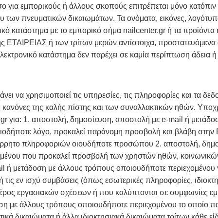
σο για εμπορικούς ή άλλους σκοπούς επιτρέπεται μόνο κατόπι
 των πνευματικών δικαιωμάτων. Τα ονόματα, εικόνες, λογότυπα
ικό κατάστημα με το εμπορικό σήμα nailcenter.gr ή τα προϊόντα
ης ΕΤΑΙΡΕΙΑΣ ή των τρίτων μερών αντίστοιχα, προστατευόμενα 
εκτρονικό κατάστημα δεν παρέχει σε καμία περίπτωση άδεια ή 
ει να χρησιμοποιεί τις υπηρεσίες, τις πληροφορίες και τα δε
 κανόνες της καλής πίστης και των συναλλακτικών ηθών. Υποχρ
.gr για: 1. αποστολή, δημοσίευση, αποστολή με e-mail ή μετά
ιοδήποτε λόγο, προκαλεί παράνομη προσβολή και βλάβη στην Ε
πόρρητο πληροφοριών οιουδήποτε προσώπου 2. αποστολή, δημο
μένου που προκαλεί προσβολή των χρηστών ηθών, κοινωνικών αξ
l ή μετάδοση με άλλους τρόπους οποιουδήποτε περιεχομένου γι
 τις εν ισχύ συμβάσεις (όπως εσωτερικές πληροφορίες, ιδιοκτη
ος εργασιακών σχέσεων ή που καλύπτονται σε συμφωνίες εμπι
ση με άλλους τρόπους οποιουδήποτε περιεχομένου το οποίο πα
ικά δικαιώματα ή άλλα ιδιοκτησιακά δικαιώματα τρίτων κάθε ε