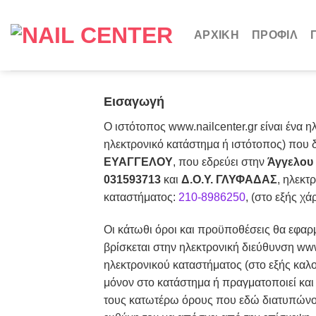
Skip
to
ΑΡΧΙΚΗ
ΠΡΟΦΙΛ
content
Εισαγωγή
O ιστότοπος www.nailcenter.gr είναι ένα
ηλεκτρονικό κατάστημα ή ιστότοπος) που δ
ΕΥΑΓΓΕΛΟΥ
, που εδρεύει στην
Άγγελου 
031593713
και
Δ.Ο.Υ. ΓΛΥΦΑΔΑΣ
, ηλεκτ
καταστήματος:
210-8986250
, (στο εξής χ
Οι κάτωθι όροι και προϋποθέσεις θα εφαρμ
βρίσκεται στην ηλεκτρονική διεύθυνση www
ηλεκτρονικού καταστήματος (στο εξής καλο
μόνον στο κατάστημα ή πραγματοποιεί και
τους κατωτέρω όρους που εδώ διατυπώνοντ