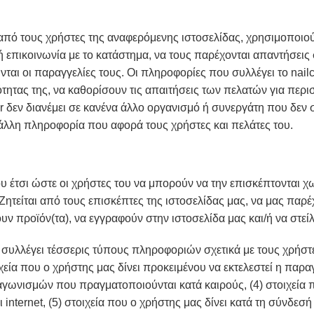
πό τους χρήστες της αναφερόμενης ιστοσελίδας, χρησιμοποιούντ
ή επικοινωνία με το κατάστημα, να τους παρέχονται απαντήσει
ύνται οι παραγγελίες τους. Οι πληροφορίες που συλλέγει το nail
ητας της, να καθορίσουν τις απαιτήσεις των πελατών για περι
gr δεν διανέμει σε κανένα άλλο οργανισμό ή συνεργάτη που δεν συ
 άλλη πληροφορία που αφορά τους χρήστες και πελάτες του.
του έτσι ώστε οι χρήστες του να μπορούν να την επισκέπτονται 
. Ζητείται από τους επισκέπτες της ιστοσελίδας μας, να μας π
 προϊόν(τα), να εγγραφούν στην ιστοσελίδα μας και/ή να στείλο
συλλέγει τέσσερις τύπους πληροφοριών σχετικά με τους χρήστες
εία που ο χρήστης μας δίνει προκειμένου να εκτελεστεί η παραγγε
αγωνισμών που πραγματοποιούνται κατά καιρούς, (4) στοιχεία π
internet, (5) στοιχεία που ο χρήστης μας δίνει κατά τη σύνδε