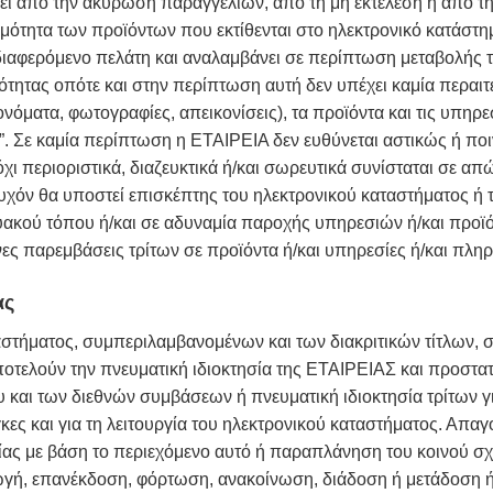
ι από την ακύρωση παραγγελιών, από τη μη εκτέλεση ή από τη
σιμότητα των προϊόντων που εκτίθενται στο ηλεκτρονικό κατάστ
ενδιαφερόμενο πελάτη και αναλαμβάνει σε περίπτωση μεταβολής 
μότητας οπότε και στην περίπτωση αυτή δεν υπέχει καμία περαι
νόματα, φωτογραφίες, απεικονίσεις), τα προϊόντα και τις υπηρε
. Σε καμία περίπτωση η ΕΤΑΙΡΕΙΑ δεν ευθύνεται αστικώς ή ποιν
ι όχι περιοριστικά, διαζευκτικά ή/και σωρευτικά συνίσταται σε 
υχόν θα υποστεί επισκέπτης του ηλεκτρονικού καταστήματος ή τρ
κτυακού τόπου ή/και σε αδυναμία παροχής υπηρεσιών ή/και προϊ
ες παρεμβάσεις τρίτων σε προϊόντα ή/και υπηρεσίες ή/και πληρ
ας
αστήματος, συμπεριλαμβανομένων και των διακριτικών τίτλων, 
οτελούν την πνευματική ιδιοκτησία της ΕΤΑΙΡΕΙΑΣ και προστατεύ
υ και των διεθνών συμβάσεων ή πνευματική ιδιοκτησία τρίτων γι
γκες και για τη λειτουργία του ηλεκτρονικού καταστήματος. Απα
ς με βάση το περιεχόμενο αυτό ή παραπλάνηση του κοινού σχε
γή, επανέκδοση, φόρτωση, ανακοίνωση, διάδοση ή μετάδοση 