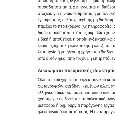
οποιαδήποτε τυχόν βλάβη ή ζημία προκύψε
οποιαδήποτε αιτία. Δεν εγγυάται τη διαθε
στοιχεία για την διαθεσιμότητα ή μη τον 
έγκαιρα τους πελάτες περί της μη διαθεσι
παρέχει το περιεχόμενο (λχ πληροφορίες, ο
διαδικτυακού τόπου “όπως ακριβώς έχουν”
ειδική ή αποθετική, η οποία ενδεικτικά κα
κέρδη, χρηματική ικανοποίηση κλπ.) που τ
λειτουργία ή μη ή/και τη χρήση του διαδι
από αυτόν ή/και από τυχόν μη επιτρεπόμεν
Δικαιώματα πνευματικής ιδιοκτησί
Όλο το περιεχόμενο του ηλεκτρονικού κατ
φωτογραφιών, σχεδίων, κειμένων κ.λ.π. απ
ελληνικού δικαίου, του ευρωπαϊκού δικαίο
χρήσης για τις δικές της αποκλειστικά ανά
μεταφορά ή δημιουργία παράγωγης εργασία
ηλεκτρονικού καταστήματος. Η αναπαραγω