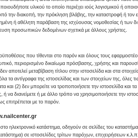
ποιουδήποτε υλικού το οποίο περιέχει ιούς λογισμικού ή οποι
πό την διακοπή, την πρόκληση βλάβης, την καταστροφή ή τον 
λημένη ή αθέλητη παράβαση της ισχύουσας νομοθεσίας ή των δι
κευση προσωπικών δεδομένων σχετικά με άλλους χρήστες.
 προϋποθέσεις που τίθενται στο παρόν και όλους τους εφαρμοστέ
ωπικό, περιορισμένο δικαίωμα πρόσβασης, χρήσης και παρουσί
δεν αποτελεί μεταβίβαση τίτλου στην ιστοσελίδα και στα στοιχε
 όλα τα αντίγραφα της ιστοσελίδας και των στοιχείων της, όλες
τα και (2) δεν μπορείτε να τροποποιήσετε την ιστοσελίδα και τα
ή να διανείμετε ή με άλλο τρόπο να χρησιμοποιήσετε την ιστοσε
ς επιτρέπεται με το παρόν.
.nailcenter.gr
 στο ηλεκτρονικό κατάστημα, οδηγούν σε σελίδες του καταστήμ
κατάστημα) σε ιστοσελίδες τρίτων παρόχων, επιχειρήσεων κ.λ.π.