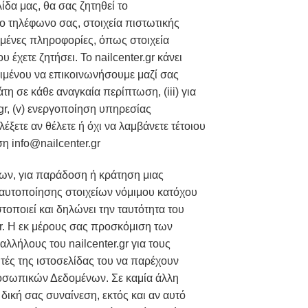
δα μας, θα σας ζητηθεί το
ο τηλέφωνο σας, στοιχεία πιστωτικής
μένες πληροφορίες, όπως στοιχεία
χετε ζητήσει. Το nailcenter.gr κάνει
ειμένου να επικοινωνήσουμε μαζί σας
τη σε κάθε αναγκαία περίπτωση, (iii) για
.gr, (v) ενεργοποίηση υπηρεσίας
ξετε αν θέλετε ή όχι να λαμβάνετε τέτοιου
ση info@nailcenter.gr
ων, για παράδοση ή κράτηση μιας
 ταυτοποίησης στοιχείων νόμιμου κατόχου
οποιεί και δηλώνει την ταυτότητα του
gr. Η εκ μέρους σας προσκόμιση των
λλήλους του nailcenter.gr για τους
τές της ιστοσελίδας του να παρέχουν
οσωπικών Δεδομένων. Σε καμία άλλη
δική σας συναίνεση, εκτός και αν αυτό