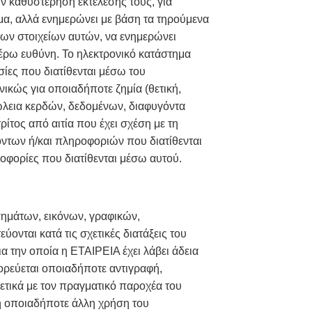
ν καθυστέρηση εκτέλεσης τους, για
ημα, αλλά ενημερώνει με βάση τα τηρούμενα
των στοιχείων αυτών, να ενημερώνει
τέρω ευθύνη. Το ηλεκτρονικό κατάστημα
σίες που διατίθενται μέσω του
ικώς για οποιαδήποτε ζημία (θετική,
απώλεια κερδών, δεδομένων, διαφυγόντα
ίτος από αιτία που έχει σχέση με τη
όντων ή/και πληροφοριών που διατίθενται
οφορίες που διατίθενται μέσω αυτού.
σημάτων, εικόνων, γραφικών,
ονται κατά τις σχετικές διατάξεις του
α την οποία η ΕΤΑΙΡΕΙΑ έχει λάβει άδεια
γορεύεται οποιαδήποτε αντιγραφή,
τικά με τον πραγματικό παροχέα του
ή οποιαδήποτε άλλη χρήση του