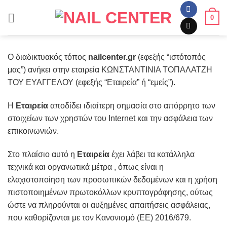
Skip
0
to
content
Ο διαδικτυακός τόπος
nailcenter.gr
(εφεξής “ιστότοπός
μας”) ανήκει στην εταιρεία ΚΩΝΣΤΑΝΤΙΝΙΑ ΤΟΠΑΛΑΤΖΗ
ΤΟΥ ΕΥΑΓΓΕΛΟΥ (εφεξής “Εταιρεία” ή “εμείς”).
Η
Εταιρεία
αποδίδει ιδιαίτερη σημασία στο απόρρητο των
στοιχείων των χρηστών του Internet και την ασφάλεια των
επικοινωνιών.
Στο πλαίσιο αυτό η
Εταιρεία
έχει λάβει τα κατάλληλα
τεχνικά και οργανωτικά μέτρα , όπως είναι η
ελαχιστοποίηση των προσωπικών δεδομένων και η χρήση
πιστοποιημένων πρωτοκόλλων κρυπτογράφησης, ούτως
ώστε να πληρούνται οι αυξημένες απαιτήσεις ασφάλειας,
που καθορίζονται με τον Κανονισμό (ΕΕ) 2016/679.