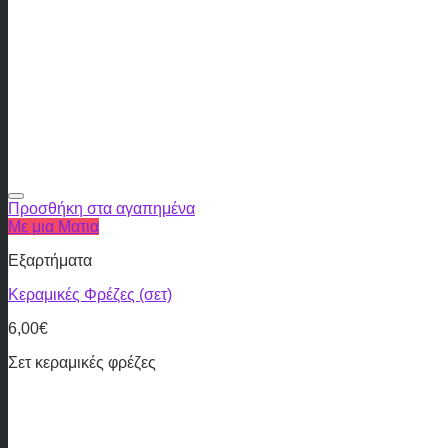
Προσθήκη στα αγαπημένα
Με μια Ματια
Εξαρτήματα
Κεραμικές Φρέζες (σετ)
6,00
€
Σετ κεραμικές φρέζες