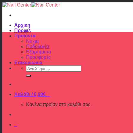
Skip
to
content
Αρχικη
Προφιλ
Προϊόντα
Νύχια
Ποδολογία
Εξαρτήματα
Προσφορές
Επικοινωνια
Αναζήτηση
για:
Καλάθι /
0,00
€
0
Κανένα προϊόν στο καλάθι σας.
0