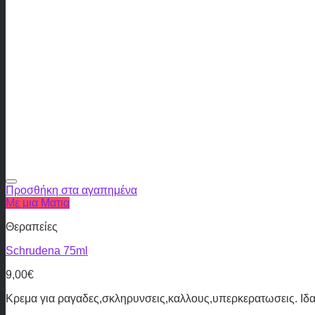
Προσθήκη στα αγαπημένα
Με μια Ματια
Θεραπείες
Schrudena 75ml
9,00
€
Κρεμα για ραγαδες,σκληρυνσεις,καλλους,υπερκερατωσεις. Ι