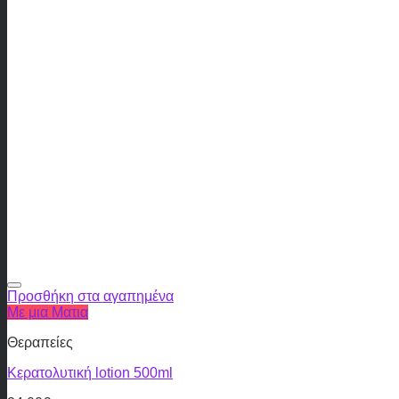
Προσθήκη στα αγαπημένα
Με μια Ματια
Θεραπείες
Κερατολυτική lotion 500ml