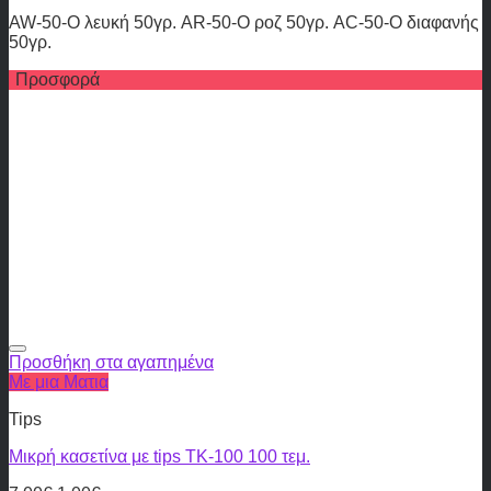
AW-50-O λευκή 50γρ. AR-50-O ροζ 50γρ. AC-50-O διαφανής
50γρ.
Προσφορά
Προσθήκη στα αγαπημένα
Με μια Ματια
Tips
Μικρή κασετίνα με tips TK-100 100 τεμ.