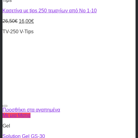
Tips
Κασετίνα με tips 250 τεμαχίων από Νο 1-10
26,50
€
16,00
€
TV-250 V-Tips
Προσθήκη στα αγαπημένα
Με μια Ματια
Gel
Solution Gel GS-30