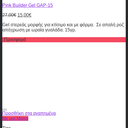
Pink Builder Gel GAP-15
27,00
€
15,00
€
Gel στερεάς μορφής για κτίσιμο και με φόρμα. Σε απαλή ροζ
απόχρωση με ωραία γυαλάδα. 15γρ.
Προσφορά
Προσθήκη στα αγαπημένα
Με μια Ματια