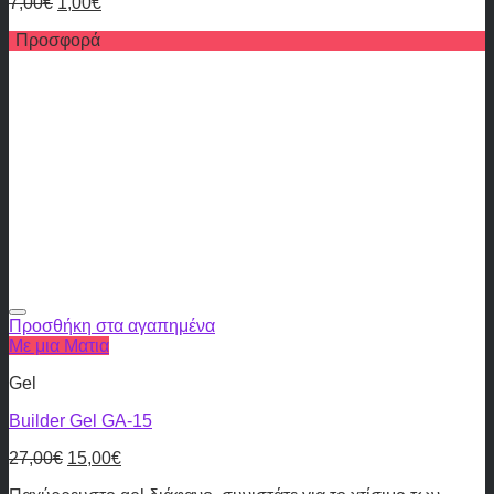
7,00
€
1,00
€
Προσφορά
Προσθήκη στα αγαπημένα
Με μια Ματια
Gel
Builder Gel GA-15
27,00
€
15,00
€