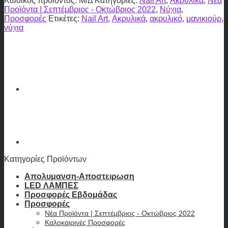
Κωδικός προϊόντος:
Μ/Δ
Κατηγορίες:
Nail Art
,
Ακρυλικά
,
Νέα
Προϊόντα | Σεπτέμβριος - Οκτώβριος 2022
,
Νύχια
,
Προσφορές
Ετικέτες:
Nail Art
,
Ακρυλικά
,
ακρυλικό
,
μανικιούρ
,
νύχια
Κατηγορίες Προϊόντων
Απολυμανση-Αποστειρωση
LED ΛΑΜΠΕΣ
Προσφορές Εβδομάδας
Προσφορές
Νέα Προϊόντα | Σεπτέμβριος - Οκτώβριος 2022
Καλοκαιρινές Προσφορές