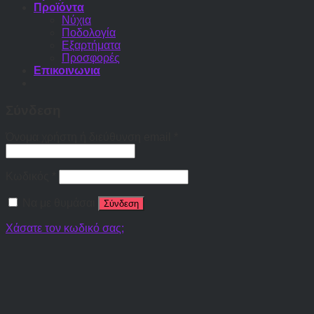
Προϊόντα
Νύχια
Ποδολογία
Εξαρτήματα
Προσφορές
Επικοινωνια
Σύνδεση
Όνομα χρήστη ή διεύθυνση email
*
Κωδικός
*
Να με θυμάσαι
Σύνδεση
Χάσατε τον κωδικό σας;