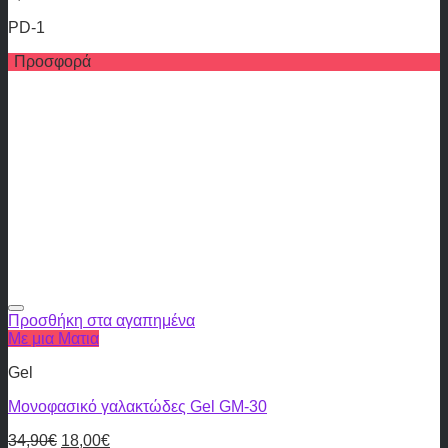
PD-1
Προσφορά
Προσθήκη στα αγαπημένα
Με μια Ματια
Gel
Μονοφασικό γαλακτώδες Gel GM-30
34,90
€
18,00
€