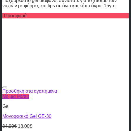
Παχύρρευστο gel διάφανο, συνιστάτε για το χτίσιμο των
νυχιών με φόρμες και tips σε άνω και κάτω άκρα. 15γρ.
Προσφορά
Προσθήκη στα αγαπημένα
Με μια Ματια
Gel
Μονοφασικό Gel GE-30
34,90
€
18,00
€