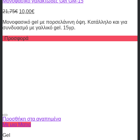
Μονοφασικό γαλακτώδες Gel GM-15
21,75
€
10,00
€
Μονοφασικό gel με πορσελάνινη όψη. Κατάλληλο και για
συνδυασμό με γαλλικό gel. 15γρ.
Προσφορά
Προσθήκη στα αγαπημένα
Με μια Ματια
Gel