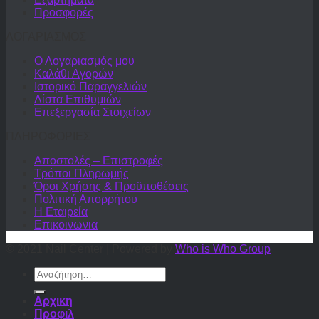
Προσφορές
ΛΟΓΑΡΙΑΣΜΟΣ
Ο Λογαριασμός μου
Καλάθι Αγορών
Ιστορικό Παραγγελιών
Λίστα Επιθυμιών
Επεξεργασία Στοιχείων
ΠΛΗΡΟΦΟΡΙΕΣ
Αποστολές – Επιστροφές
Τρόποι Πληρωμής
Όροι Χρήσης & Προϋποθέσεις
Πολιτική Απορρήτου
Η Εταιρεία
Επικοινωνια
© 2021 Nail Center | Powered by
Who is Who Group
Αναζήτηση
για:
Αρχικη
Προφιλ