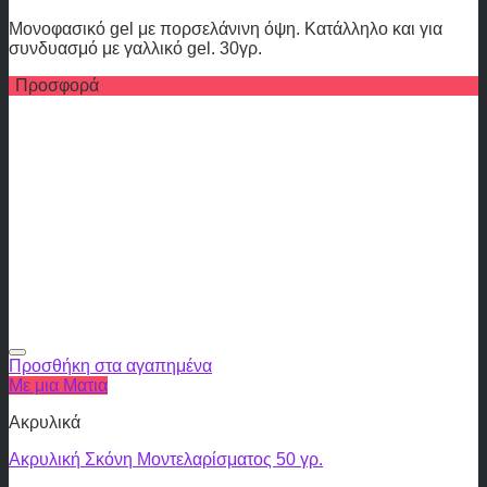
Μονοφασικό gel με πορσελάνινη όψη. Κατάλληλο και για
συνδυασμό με γαλλικό gel. 30γρ.
Προσφορά
Προσθήκη στα αγαπημένα
Με μια Ματια
Ακρυλικά
Ακρυλική Σκόνη Μοντελαρίσματος 50 γρ.