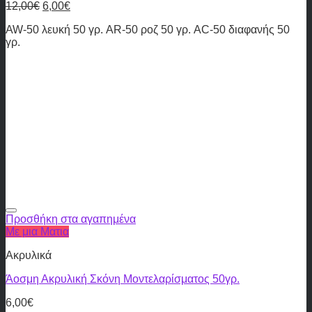
12,00
€
6,00
€
AW-50 λευκή 50 γρ. AR-50 ροζ 50 γρ. AC-50 διαφανής 50
γρ.
Προσθήκη στα αγαπημένα
Με μια Ματια
Ακρυλικά
Άοσμη Ακρυλική Σκόνη Μοντελαρίσματος 50γρ.
6,00
€