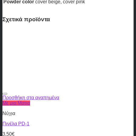
Powder color
cover beige, cover pink
Σχετικά προϊόντα
Προσθήκη στα αγαπημένα
Με μια Ματια
Νύχια
Πινέλα PD-1
3,50
€