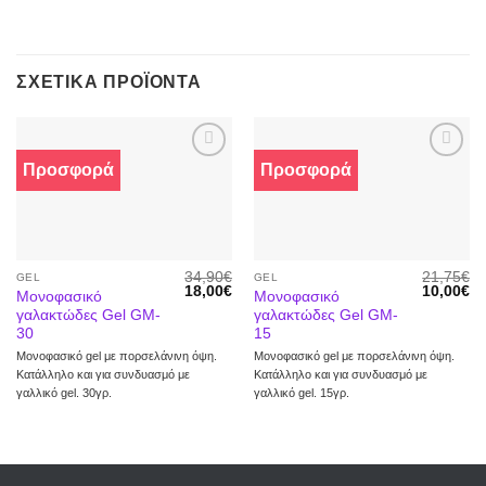
ΣΧΕΤΙΚΆ ΠΡΟΪΌΝΤΑ
Προσφορά
Προσφορά
Προσθήκη
Προσθήκη
στα
στα
αγαπημένα
αγαπημένα
34,90
€
21,75
€
GEL
GEL
18,00
€
10,00
€
Μονοφασικό
Μονοφασικό
γαλακτώδες Gel GM-
γαλακτώδες Gel GM-
30
15
Μονοφασικό gel με πορσελάνινη όψη.
Μονοφασικό gel με πορσελάνινη όψη.
Κατάλληλο και για συνδυασμό με
Κατάλληλο και για συνδυασμό με
γαλλικό gel. 30γρ.
γαλλικό gel. 15γρ.