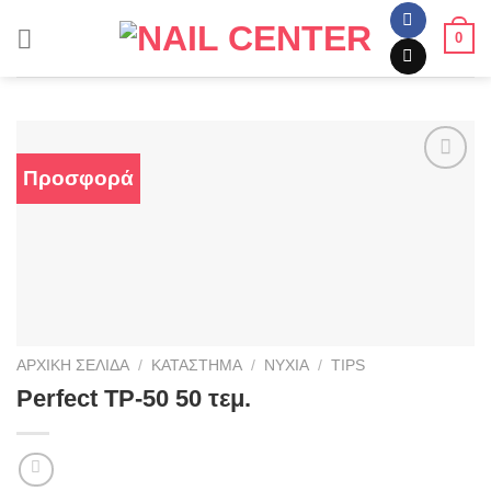
Skip
0
to
content
Προσφορά
Προσθήκη
στα
αγαπημένα
ΑΡΧΙΚΉ ΣΕΛΊΔΑ
/
ΚΑΤΆΣΤΗΜΑ
/
ΝΎΧΙΑ
/
TIPS
Perfect TP-50 50 τεμ.