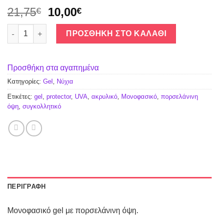
21,75
10,00
€
€
Μονοφασικό γαλακτώδες Gel GM-15 ποσότητα
ΠΡΟΣΘΉΚΗ ΣΤΟ ΚΑΛΆΘΙ
Προσθήκη στα αγαπημένα
Κατηγορίες:
Gel
,
Νύχια
Ετικέτες:
gel
,
protector
,
UVA
,
ακρυλικό
,
Μονοφασικό
,
πορσελάνινη
όψη
,
συγκολλητικό
ΠΕΡΙΓΡΑΦΉ
Μονοφασικό gel με πορσελάνινη όψη.