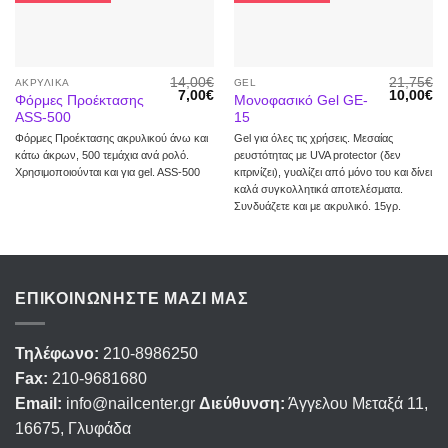
αγαπημένα
αγαπημένα
14,00
€
21,75
€
ΑΚΡΥΛΙΚΆ
GEL
7,00
€
10,00
€
Φόρμες Προέκτασης
Μονοφασικό Gel GE-
ASS-500
15
Φόρμες Προέκτασης ακρυλικού άνω και
Gel για όλες τις χρήσεις. Μεσαίας
κάτω άκρων, 500 τεμάχια ανά ρολό.
ρευστότητας με UVA protector (δεν
Χρησιμοποιούνται και για gel. ASS-500
κιτρινίζει), γυαλίζει από μόνο του και δίνει
καλά συγκολλητικά αποτελέσματα.
Συνδυάζετε και με ακρυλικό. 15γρ.
ΕΠΙΚΟΙΝΩΝΉΣΤΕ ΜΑΖΊ ΜΑΣ
Τηλέφωνο:
210-8986250
Fax:
210-9681680
Email:
info@nailcenter.gr
Διεύθυνση:
Άγγελου Μεταξά 11,
16675, Γλυφάδα