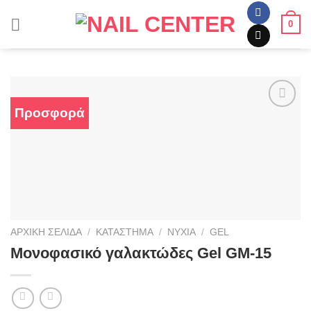
Skip
0
to
content
Προσφορά
Προσθήκη
στα
αγαπημένα
ΑΡΧΙΚΉ ΣΕΛΊΔΑ
/
ΚΑΤΆΣΤΗΜΑ
/
ΝΎΧΙΑ
/
GEL
Μονοφασικό γαλακτώδες Gel GM-15