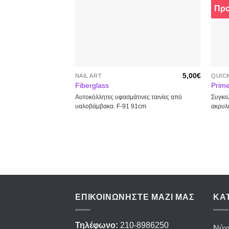
Πρ
Προσθήκη
στα
αγαπημένα
5,00
€
NAIL ART
QUICK
Fiberglass
Prim
Αυτοκόλλητες υφασμάτινες ταινίες από
Συγκολ
υαλοβάμβακα. F-91 91cm
ακρυλι
ΕΠΙΚΟΙΝΩΝΉΣΤΕ ΜΑΖΊ ΜΑΣ
ΚΑ
Τηλέφωνο:
210-8986250
Νύχ