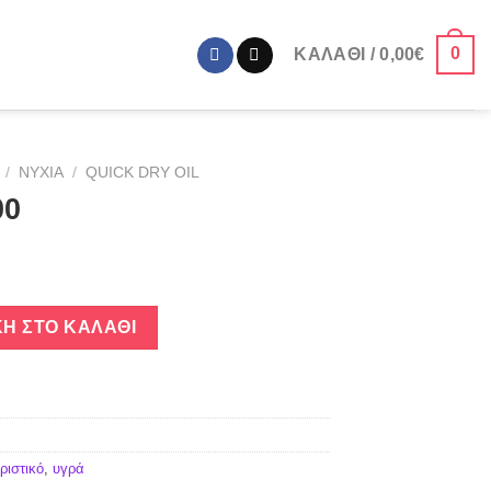
0
ΚΑΛΆΘΙ /
0,00
€
/
ΝΎΧΙΑ
/
QUICK DRY OIL
00
Η ΣΤΟ ΚΑΛΆΘΙ
ριστικό
,
υγρά