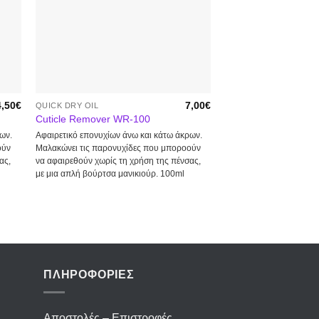
Προσφορά
κη
Προσθήκη
στα
ένα
αγαπημένα
4,50
€
7,00
€
QUICK DRY OIL
QUICK DRY OIL
Cuticle Remover WR-100
Corrector WE-SE
ων.
Αφαιρετικό επονυχίων άνω και κάτω άκρων.
Διορθωτικός μαρκαδόρ
ούν
Μαλακώνει τις παρονυχίδες που μποροούν
ας,
να αφαιρεθούν χωρίς τη χρήση της πένσας,
με μια απλή βούρτσα μανικιούρ. 100ml
ΠΛΗΡΟΦΟΡΙΕΣ
Αποστολές – Επιστροφές