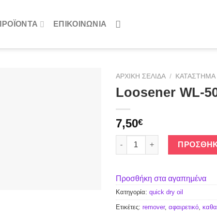
ΠΡΟΪΌΝΤΑ
ΕΠΙΚΟΙΝΩΝΙΑ
ΑΡΧΙΚΉ ΣΕΛΊΔΑ
/
ΚΑΤΆΣΤΗΜΑ
Loosener WL-5
Προσθήκη
στα
αγαπημένα
7,50
€
Loosener WL-500 ποσότητα
ΠΡΟΣΘΉΚ
Προσθήκη στα αγαπημένα
Κατηγορία:
quick dry oil
Ετικέτες:
remover
,
αφαιρετικό
,
καθα