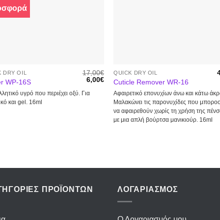
οσφορά
Προσθήκη
Προσθή
στα
στα
αγαπημένα
αγαπημ
17,00
€
 DRY OIL
QUICK DRY OIL
6,00
€
er WP-16S
Cuticle Remover WR-16
λητικό υγρό που περιέχει οξύ. Για
Αφαιρετικό επονυχίων άνω και κάτω άκρ
κό και gel. 16ml
Μαλακώνει τις παρονυχίδες που μπορο
να αφαιρεθούν χωρίς τη χρήση της πένσ
με μια απλή βούρτσα μανικιούρ. 16ml
ΤΗΓΟΡΙΕΣ ΠΡΟΪΟΝΤΩΝ
ΛΟΓΑΡΙΑΣΜΟΣ
ια
Ο Λογαριασμός μου