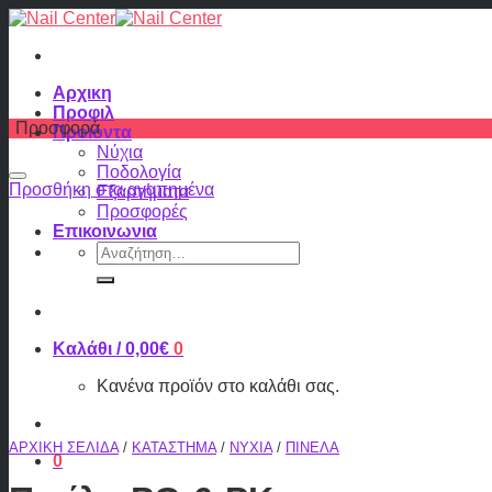
Skip
to
content
Αρχικη
Προφιλ
Προσφορά
Προϊόντα
Νύχια
Ποδολογία
Προσθήκη στα αγαπημένα
Εξαρτήματα
Προσφορές
Επικοινωνια
Αναζήτηση
για:
Καλάθι /
0,00
€
0
Κανένα προϊόν στο καλάθι σας.
ΑΡΧΙΚΉ ΣΕΛΊΔΑ
/
ΚΑΤΆΣΤΗΜΑ
/
ΝΎΧΙΑ
/
ΠΙΝΈΛΑ
0