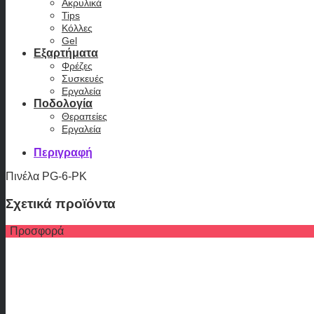
Ακρυλικά
Tips
Κόλλες
Gel
Εξαρτήματα
Φρέζες
Συσκευές
Εργαλεία
Ποδολογία
Θεραπείες
Εργαλεία
Περιγραφή
Πινέλα PG-6-PK
Σχετικά προϊόντα
Προσφορά