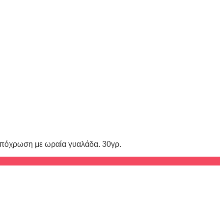
ζ απόχρωση με ωραία γυαλάδα. 30γρ.