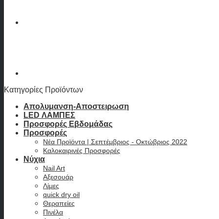
Κατηγορίες Προϊόντων
Απολυμανση-Αποστειρωση
LED ΛΑΜΠΕΣ
Προσφορές Εβδομάδας
Προσφορές
Νέα Προϊόντα | Σεπτέμβριος - Οκτώβριος 2022
Καλοκαιρινές Προσφορές
Νύχια
Nail Art
Αξεσουάρ
Λίμες
quick dry oil
Θεραπείες
Πινέλα