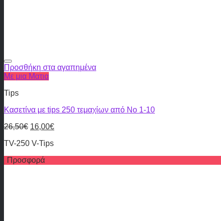
Προσθήκη στα αγαπημένα
Με μια Ματια
Tips
Κασετίνα με tips 250 τεμαχίων από Νο 1-10
26,50
€
16,00
€
TV-250 V-Tips
Προσφορά