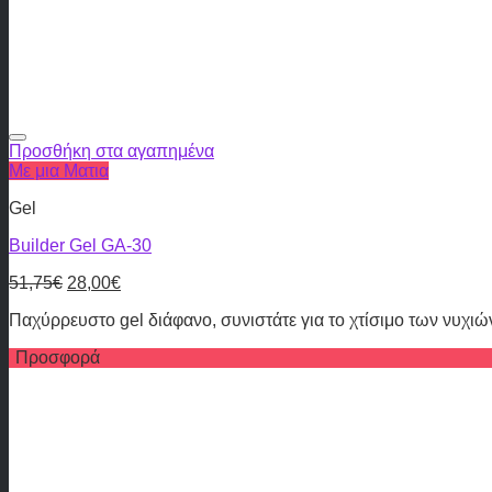
Προσθήκη στα αγαπημένα
Με μια Ματια
Gel
Builder Gel GA-30
51,75
€
28,00
€
Παχύρρευστο gel διάφανο, συνιστάτε για το χτίσιμο των νυχι
Προσφορά