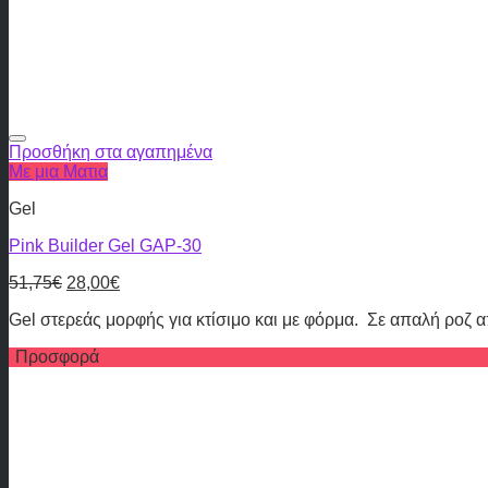
Προσθήκη στα αγαπημένα
Με μια Ματια
Gel
Pink Builder Gel GAP-30
51,75
€
28,00
€
Gel στερεάς μορφής για κτίσιμο και με φόρμα. Σε απαλή ρο
Προσφορά