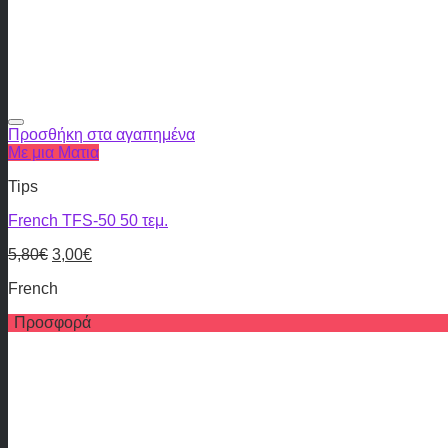
Προσθήκη στα αγαπημένα
Με μια Ματια
Tips
French TFS-50 50 τεμ.
5,80
€
3,00
€
French
Προσφορά