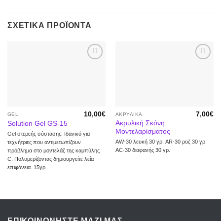
ΣΧΕΤΙΚΆ ΠΡΟΪΌΝΤΑ
Προσθήκη
Προσθήκη
στα
στα
αγαπημένα
αγαπημένα
10,00
€
7,00
€
GEL
ΑΚΡΥΛΙΚΆ
Ακρυλική Σκόνη
Solution Gel GS-15
Μοντελαρίσματος
Gel στερεής σύστασης. Ιδανικό για
AW-30 λευκή 30 γρ. AR-30 ροζ 30 γρ.
τεχνήτριες που αντιμετωπίζουν
AC-30 διαφανής 30 γρ.
πρόβλημα στο μοντελάζ της καμπύλης
C. Πολυμερίζοντας δημιουργείτε λεία
επιφάνεια. 15γρ
ΕΠΙΚΟΙΝΩΝΉΣΤΕ ΜΑΖΊ ΜΑΣ