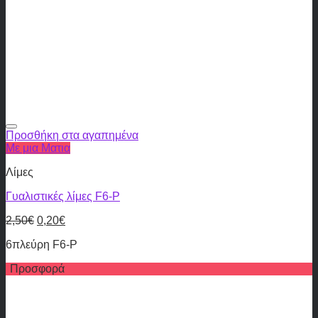
Προσθήκη στα αγαπημένα
Με μια Ματια
Λίμες
Γυαλιστικές λίμες F6-P
2,50
€
0,20
€
6πλεύρη F6-P
Προσφορά