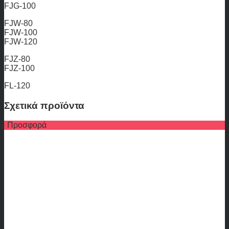
FJG-100
FJW-80
FJW-100
FJW-120
FJZ-80
FJZ-100
FL-120
Σχετικά προϊόντα
Προσφορά