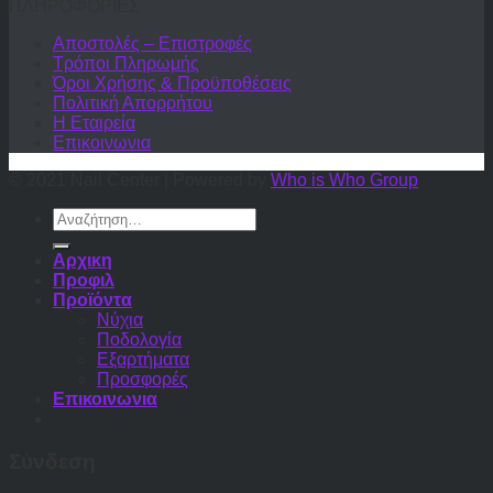
ΠΛΗΡΟΦΟΡΙΕΣ
Αποστολές – Επιστροφές
Τρόποι Πληρωμής
Όροι Χρήσης & Προϋποθέσεις
Πολιτική Απορρήτου
Η Εταιρεία
Επικοινωνια
© 2021 Nail Center | Powered by
Who is Who Group
Αναζήτηση
για:
Αρχικη
Προφιλ
Προϊόντα
Νύχια
Ποδολογία
Εξαρτήματα
Προσφορές
Επικοινωνια
Σύνδεση