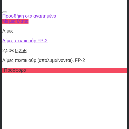
Προσθήκη στα αγαπημένα
Με μια Ματια
Λίμες
Λίμες πεντικιούρ FP-2
2,50
€
0,25
€
Λίμες πεντικιούρ (απολυμαίνονται). FP-2
Προσφορά