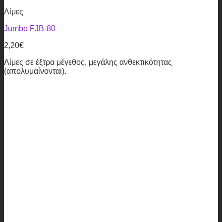
Λίμες
Jumbo FJB-80
2,20
€
Λίμες σε έξτρα μέγεθος, μεγάλης ανθεκτικότητας
(απολυμαίνονται).