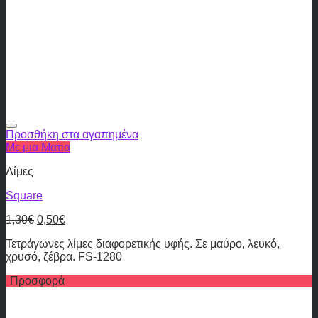
Προσθήκη στα αγαπημένα
Με μια Ματια
Λίμες
Square
1,30
€
0,50
€
Τετράγωνες λίμες διαφορετικής υφής. Σε μαύρο, λευκό,
χρυσό, ζέβρα. FS-1280
Προσφορά