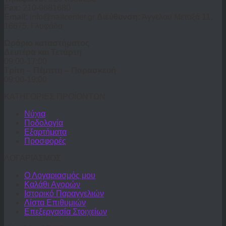
Fax:
210-9681680
Email:
info@nailcenter.gr
Διεύθυνση:
Άγγελου Μεταξά 11,
16675, Γλυφάδα
Ωράριο καταστήματος
Δευτέρα και Τετάρτη
09:00-17:00
Τρίτη – Πέμπτη – Παρασκευή
09:00-19:00
ΚΑΤΗΓΟΡΙΕΣ ΠΡΟΪΟΝΤΩΝ
Νύχια
Ποδολογία
Εξαρτήματα
Προσφορές
ΛΟΓΑΡΙΑΣΜΟΣ
Ο Λογαριασμός μου
Καλάθι Αγορών
Ιστορικό Παραγγελιών
Λίστα Επιθυμιών
Επεξεργασία Στοιχείων