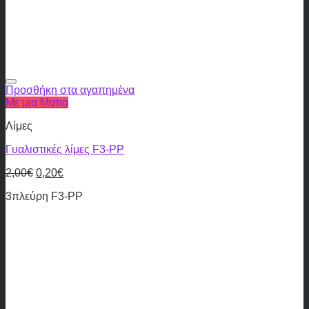
Προσθήκη στα αγαπημένα
Με μια Ματια
Λίμες
Γυαλιστικές λίμες F3-PP
2,00
€
0,20
€
3πλεύρη F3-PP