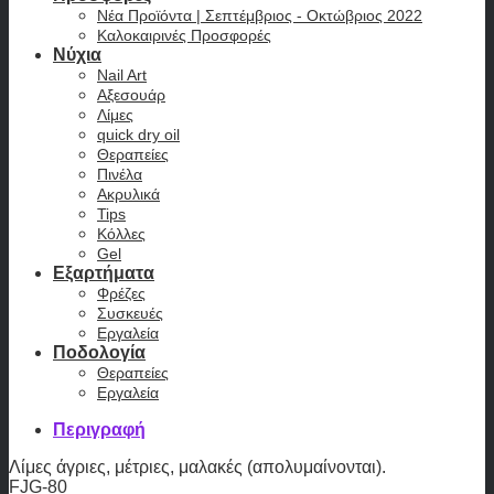
Νέα Προϊόντα | Σεπτέμβριος - Οκτώβριος 2022
Καλοκαιρινές Προσφορές
Νύχια
Nail Art
Αξεσουάρ
Λίμες
quick dry oil
Θεραπείες
Πινέλα
Ακρυλικά
Tips
Κόλλες
Gel
Εξαρτήματα
Φρέζες
Συσκευές
Εργαλεία
Ποδολογία
Θεραπείες
Εργαλεία
Περιγραφή
Λίμες άγριες, μέτριες, μαλακές (απολυμαίνονται).
FJG-80