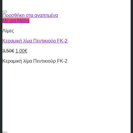
Προσθήκη στα αγαπημένα
Με μια Ματια
Λίμες
Κεραμική λίμα Πεντικιούρ FK-2
3,50
€
1,00
€
Κεραμική λίμα Πεντικιούρ FK-2