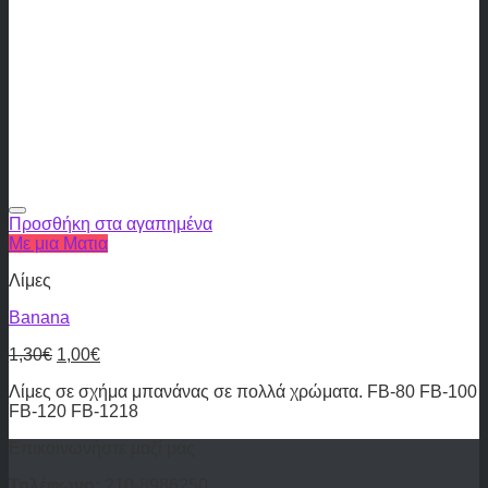
Προσθήκη στα αγαπημένα
Με μια Ματια
Λίμες
Banana
1,30
€
1,00
€
Λίμες σε σχήμα μπανάνας σε πολλά χρώματα. FB-80 FB-100
FB-120 FB-1218
Επικοινωνήστε μαζί μας
Τηλέφωνο:
210-8986250