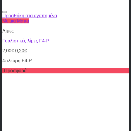
Προσθήκη στα αγαπημένα
Με μια Ματια
Λίμες
Γυαλιστικές λίμες F4-P
2,00
€
0,20
€
4πλεύρη F4-P
Προσφορά