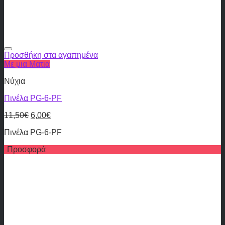
Προσθήκη στα αγαπημένα
Με μια Ματια
Νύχια
Πινέλα PG-6-PF
11,50
€
6,00
€
Πινέλα PG-6-PF
Προσφορά