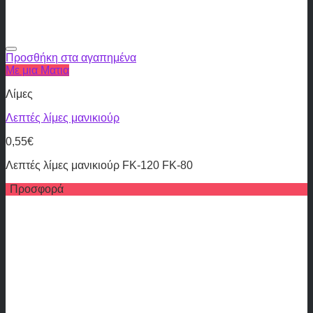
Προσθήκη στα αγαπημένα
Με μια Ματια
Λίμες
Λεπτές λίμες μανικιούρ
0,55
€
Λεπτές λίμες μανικιούρ FK-120 FK-80
Προσφορά