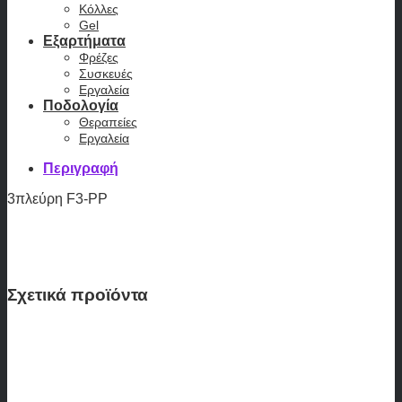
Κόλλες
Gel
Εξαρτήματα
Φρέζες
Συσκευές
Εργαλεία
Ποδολογία
Θεραπείες
Εργαλεία
Περιγραφή
3πλεύρη F3-PP
Σχετικά προϊόντα