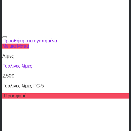
Προσθήκη στα αγαπημένα
Με μια Ματια
Λίμες
Γυάλινες λίμες
2,50
€
Γυάλινες λίμες FG-5
Προσφορά