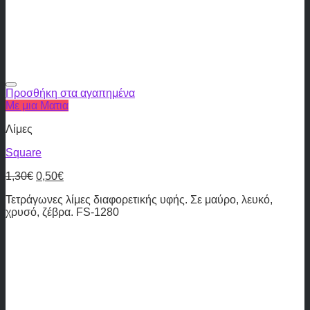
Προσθήκη στα αγαπημένα
Με μια Ματια
Λίμες
Square
1,30
€
0,50
€
Τετράγωνες λίμες διαφορετικής υφής. Σε μαύρο, λευκό,
χρυσό, ζέβρα. FS-1280