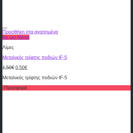
Προσθήκη στα αγαπημένα
Με μια Ματια
Λίμες
Μεταλικός τρίφτης ποδιών IF-5
1,50
€
0,50
€
Μεταλικός τρίφτης ποδιών IF-5
Προσφορά