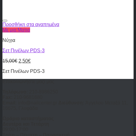
Προσθήκη στα αγαπημένα
Με μια Ματια
Νύχια
Σετ Πινέλων PDS-3
15,00
€
2,50
€
Σετ Πινέλων PDS-3
Επικοινωνήστε μαζί μας
Τηλέφωνο:
210-8986250
Fax:
210-9681680
Email:
info@nailcenter.gr
Διεύθυνση:
Άγγελου Μεταξά 11,
16675, Γλυφάδα
Ωράριο καταστήματος
Δευτέρα και Τετάρτη
09:00-17:00
Τρίτη – Πέμπτη – Παρασκευή