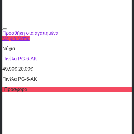
Προσθήκη στα αγαπημένα
Με μια Ματια
Νύχια
Πινέλα PG-6-AK
49,90
€
20,00
€
Πινέλα PG-6-AK
Προσφορά