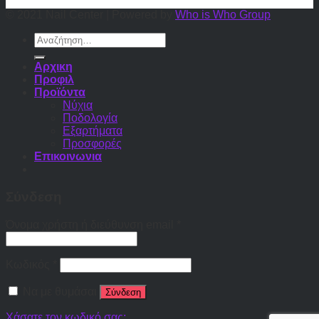
© 2021 Nail Center | Powered by
Who is Who Group
Αναζήτηση
για:
Αρχικη
Προφιλ
Προϊόντα
Νύχια
Ποδολογία
Εξαρτήματα
Προσφορές
Επικοινωνια
Σύνδεση
Όνομα χρήστη ή διεύθυνση email
*
Κωδικός
*
Να με θυμάσαι
Σύνδεση
Χάσατε τον κωδικό σας;