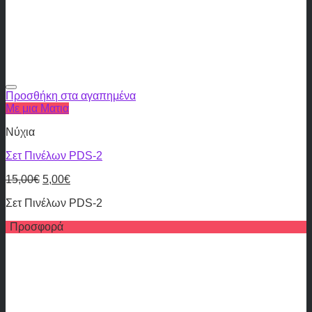
Προσθήκη στα αγαπημένα
Με μια Ματια
Νύχια
Σετ Πινέλων PDS-2
15,00
€
5,00
€
Σετ Πινέλων PDS-2
Προσφορά