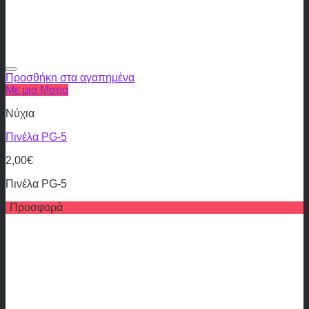
Προσθήκη στα αγαπημένα
Με μια Ματια
Νύχια
Πινέλα PG-5
2,00
€
Πινέλα PG-5
Προσφορά