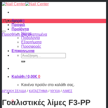
Skip
to
content
Αρχικη
Προσφορά
Προφιλ
Προϊόντα
Νύχια
Προσθήκη στα αγαπημένα
Ποδολογία
Εξαρτήματα
Προσφορές
Επικοινωνια
Αναζήτηση
για:
Καλάθι /
0,00
€
0
Κανένα προϊόν στο καλάθι σας.
ΑΡΧΙΚΉ ΣΕΛΊΔΑ
/
ΚΑΤΆΣΤΗΜΑ
/
ΝΎΧΙΑ
/
ΛΊΜΕΣ
Γυαλιστικές λίμες F3-PP
0