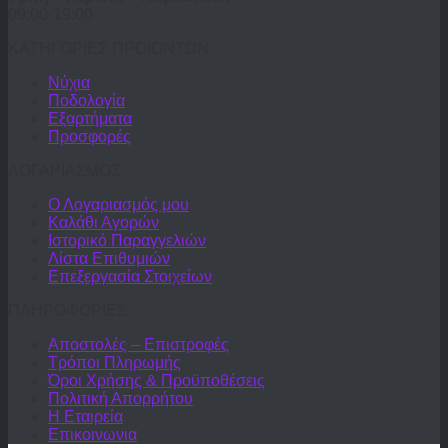
09:00-19:00
ΚΑΤΗΓΟΡΙΕΣ ΠΡΟΪΟΝΤΩΝ
Νύχια
Ποδολογία
Εξαρτήματα
Προσφορές
ΛΟΓΑΡΙΑΣΜΟΣ
Ο Λογαριασμός μου
Καλάθι Αγορών
Ιστορικό Παραγγελιών
Λίστα Επιθυμιών
Επεξεργασία Στοιχείων
ΠΛΗΡΟΦΟΡΙΕΣ
Αποστολές – Επιστροφές
Τρόποι Πληρωμής
Όροι Χρήσης & Προϋποθέσεις
Πολιτική Απορρήτου
Η Εταιρεία
Επικοινωνια