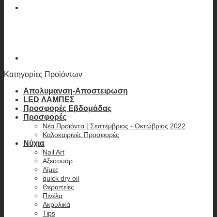
Κατηγορίες Προϊόντων
Απολυμανση-Αποστειρωση
LED ΛΑΜΠΕΣ
Προσφορές Εβδομάδας
Προσφορές
Νέα Προϊόντα | Σεπτέμβριος - Οκτώβριος 2022
Καλοκαιρινές Προσφορές
Νύχια
Nail Art
Αξεσουάρ
Λίμες
quick dry oil
Θεραπείες
Πινέλα
Ακρυλικά
Tips