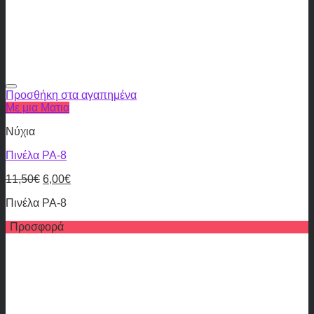
Προσθήκη στα αγαπημένα
Με μια Ματια
Νύχια
Πινέλα PA-8
11,50
€
6,00
€
Πινέλα PA-8
Προσφορά