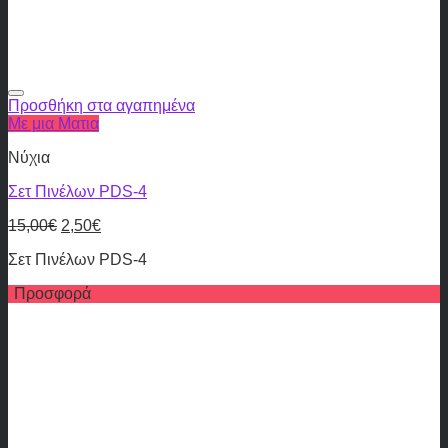
Προσθήκη στα αγαπημένα
Με μια Ματια
Νύχια
Σετ Πινέλων PDS-4
15,00
€
2,50
€
Σετ Πινέλων PDS-4
Προσφορά