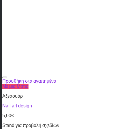
Προσθήκη στα αγαπημένα
Με μια Ματια
Αξεσουάρ
Nail art design
5,00
€
Stand για προβολή σχεδίων