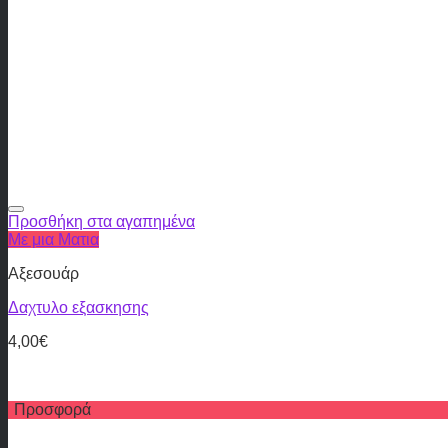
Προσθήκη στα αγαπημένα
Με μια Ματια
Αξεσουάρ
Δαχτυλο εξασκησης
4,00
€
Προσφορά