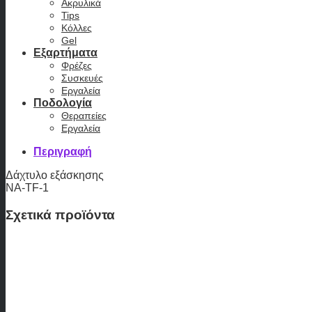
Ακρυλικά
Tips
Κόλλες
Gel
Εξαρτήματα
Φρέζες
Συσκευές
Εργαλεία
Ποδολογία
Θεραπείες
Εργαλεία
Περιγραφή
Δάχτυλο εξάσκησης
NA-TF-1
Σχετικά προϊόντα