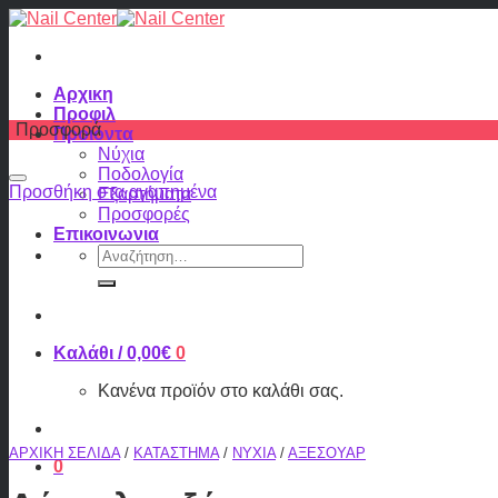
Skip
to
content
Αρχικη
Προφιλ
Προσφορά
Προϊόντα
Νύχια
Ποδολογία
Προσθήκη στα αγαπημένα
Εξαρτήματα
Προσφορές
Επικοινωνια
Αναζήτηση
για:
Καλάθι /
0,00
€
0
Κανένα προϊόν στο καλάθι σας.
ΑΡΧΙΚΉ ΣΕΛΊΔΑ
/
ΚΑΤΆΣΤΗΜΑ
/
ΝΎΧΙΑ
/
ΑΞΕΣΟΥΆΡ
0