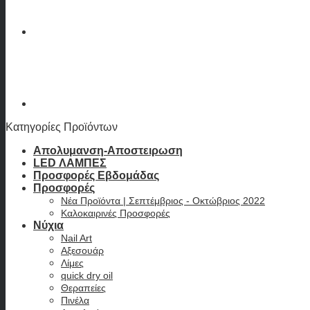
Κατηγορίες Προϊόντων
Απολυμανση-Αποστειρωση
LED ΛΑΜΠΕΣ
Προσφορές Εβδομάδας
Προσφορές
Νέα Προϊόντα | Σεπτέμβριος - Οκτώβριος 2022
Καλοκαιρινές Προσφορές
Νύχια
Nail Art
Αξεσουάρ
Λίμες
quick dry oil
Θεραπείες
Πινέλα