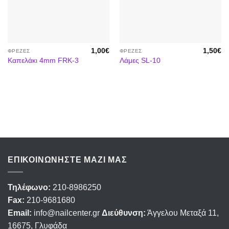
Προσθήκη
Προσθήκη
στα
στα
αγαπημένα
αγαπημένα
1,00
€
1,50
€
ΦΡΈΖΕΣ
ΦΡΈΖΕΣ
Καπελάκι 4mm FRK-3
Λάμες SL-10
ΕΠΙΚΟΙΝΩΝΉΣΤΕ ΜΑΖΊ ΜΑΣ
Τηλέφωνο:
210-8986250
Fax:
210-9681680
Email:
info@nailcenter.gr
Διεύθυνση:
Άγγελου Μεταξά 11,
16675, Γλυφάδα