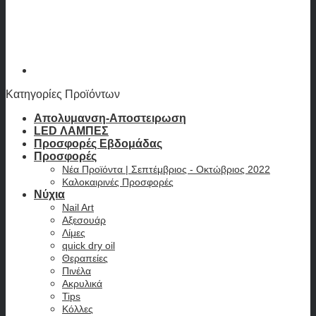
Κατηγορίες Προϊόντων
Απολυμανση-Αποστειρωση
LED ΛΑΜΠΕΣ
Προσφορές Εβδομάδας
Προσφορές
Νέα Προϊόντα | Σεπτέμβριος - Οκτώβριος 2022
Καλοκαιρινές Προσφορές
Νύχια
Nail Art
Αξεσουάρ
Λίμες
quick dry oil
Θεραπείες
Πινέλα
Ακρυλικά
Tips
Κόλλες