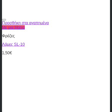
Προσθήκη στα αγαπημένα
Με μια Ματια
Φρέζες
Λάμες SL-10
1,50
€