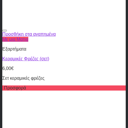
Προσθήκη στα αγαπημένα
Με μια Ματια
Εξαρτήματα
Κεραμικές Φρέζες (σετ)
6,00
€
Σετ κεραμικές φρέζες
Προσφορά