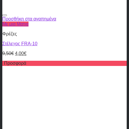
Προσθήκη στα αγαπημένα
Με μια Ματια
Φρέζες
Στέλεχος FRA-10
9,50
€
4,00
€
Προσφορά