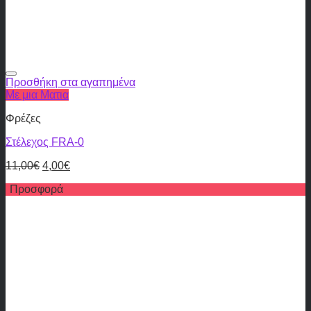
Προσθήκη στα αγαπημένα
Με μια Ματια
Φρέζες
Στέλεχος FRA-0
11,00
€
4,00
€
Προσφορά