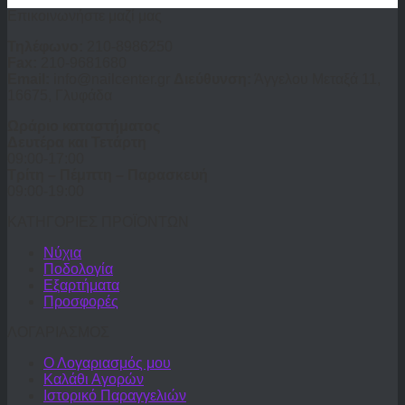
Επικοινωνήστε μαζί μας
Τηλέφωνο:
210-8986250
Fax:
210-9681680
Email:
info@nailcenter.gr
Διεύθυνση:
Άγγελου Μεταξά 11,
16675, Γλυφάδα
Ωράριο καταστήματος
Δευτέρα και Τετάρτη
09:00-17:00
Τρίτη – Πέμπτη – Παρασκευή
09:00-19:00
ΚΑΤΗΓΟΡΙΕΣ ΠΡΟΪΟΝΤΩΝ
Νύχια
Ποδολογία
Εξαρτήματα
Προσφορές
ΛΟΓΑΡΙΑΣΜΟΣ
Ο Λογαριασμός μου
Καλάθι Αγορών
Ιστορικό Παραγγελιών