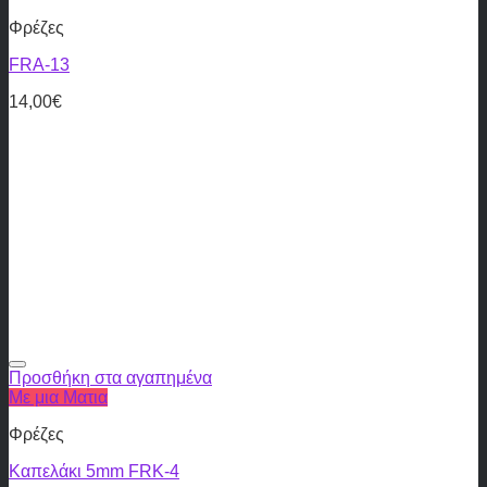
Φρέζες
FRA-13
14,00
€
Προσθήκη στα αγαπημένα
Με μια Ματια
Φρέζες
Καπελάκι 5mm FRK-4