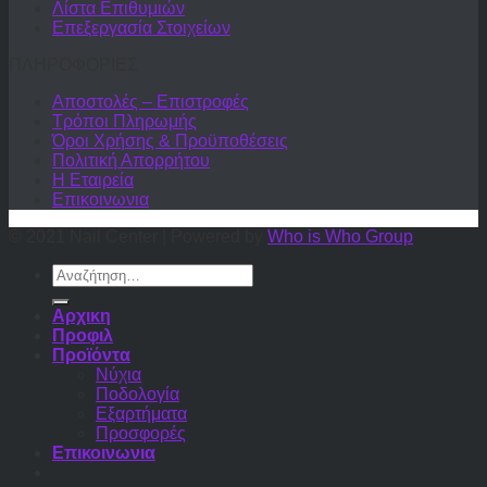
Λίστα Επιθυμιών
Επεξεργασία Στοιχείων
ΠΛΗΡΟΦΟΡΙΕΣ
Αποστολές – Επιστροφές
Τρόποι Πληρωμής
Όροι Χρήσης & Προϋποθέσεις
Πολιτική Απορρήτου
Η Εταιρεία
Επικοινωνια
© 2021 Nail Center | Powered by
Who is Who Group
Αναζήτηση
για:
Αρχικη
Προφιλ
Προϊόντα
Νύχια
Ποδολογία
Εξαρτήματα
Προσφορές
Επικοινωνια