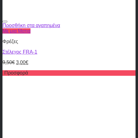
Προσθήκη στα αγαπημένα
Με μια Ματια
Φρέζες
Στέλεχος FRA-1
9,50
€
3,00
€
Προσφορά