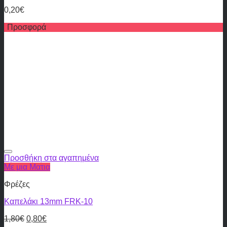
0,20
€
Προσφορά
Προσθήκη στα αγαπημένα
Με μια Ματια
Φρέζες
Καπελάκι 13mm FRK-10
1,80
€
0,80
€