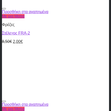
Προσθήκη στα αγαπημένα
Με μια Ματια
Φρέζες
Στέλεχος FRA-2
8,50
€
2,00
€
Προσθήκη στα αγαπημένα
Με μια Ματια