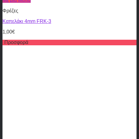
Με μια Ματια
Φρέζες
Καπελάκι 4mm FRK-3
1,00
€
Προσφορά