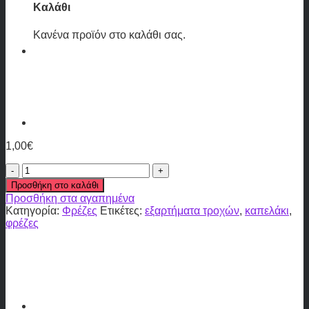
Καλάθι
Κανένα προϊόν στο καλάθι σας.
1,00
€
Καπελάκι
13mm
Προσθήκη στο καλάθι
FRK-
Προσθήκη στα αγαπημένα
1
Κατηγορία:
Φρέζες
Ετικέτες:
εξαρτήματα τροχών
,
καπελάκι
,
ποσότητα
φρέζες