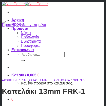
Skip
to
content
Αρχικη
Προφιλ
Προσθήκη στα αγαπημένα
Προϊόντα
Νύχια
Ποδολογία
Εξαρτήματα
Προσφορές
Επικοινωνια
Αναζήτηση
για:
Καλάθι /
0,00
€
0
ΑΡΧΙΚΉ ΣΕΛΊΔΑ
/
ΚΑΤΆΣΤΗΜΑ
/
ΕΞΑΡΤΉΜΑΤΑ
/
ΦΡΈΖΕΣ
Κανένα προϊόν στο καλάθι σας.
Καπελάκι 13mm FRK-1
0