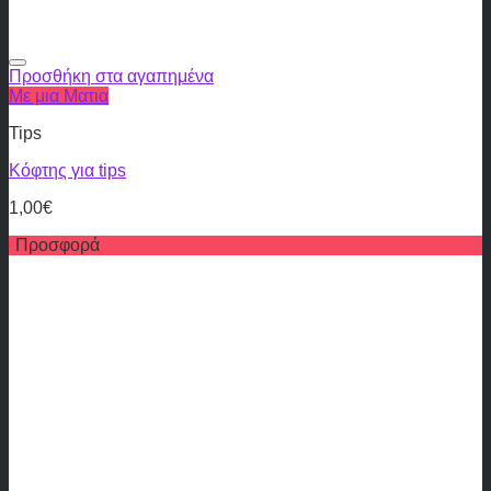
Προσθήκη στα αγαπημένα
Με μια Ματια
Tips
Κόφτης για tips
1,00
€
Προσφορά