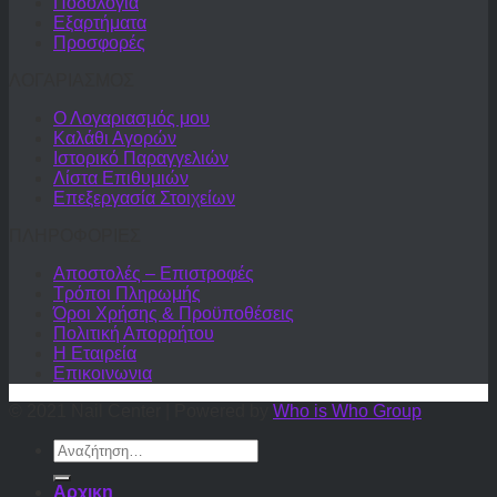
Ποδολογία
Εξαρτήματα
Προσφορές
ΛΟΓΑΡΙΑΣΜΟΣ
Ο Λογαριασμός μου
Καλάθι Αγορών
Ιστορικό Παραγγελιών
Λίστα Επιθυμιών
Επεξεργασία Στοιχείων
ΠΛΗΡΟΦΟΡΙΕΣ
Αποστολές – Επιστροφές
Τρόποι Πληρωμής
Όροι Χρήσης & Προϋποθέσεις
Πολιτική Απορρήτου
Η Εταιρεία
Επικοινωνια
© 2021 Nail Center | Powered by
Who is Who Group
Αναζήτηση
για:
Αρχικη