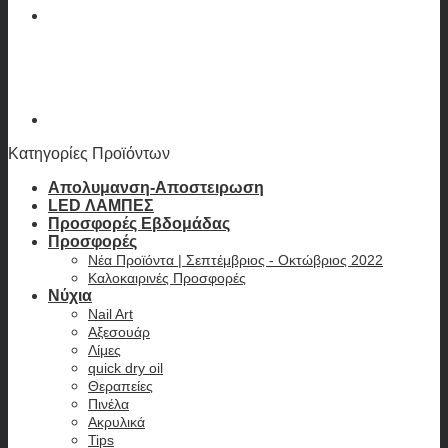
Κατηγορίες Προϊόντων
Απολυμανση-Αποστειρωση
LED ΛΑΜΠΕΣ
Προσφορές Εβδομάδας
Προσφορές
Νέα Προϊόντα | Σεπτέμβριος - Οκτώβριος 2022
Καλοκαιρινές Προσφορές
Νύχια
Nail Art
Αξεσουάρ
Λίμες
quick dry oil
Θεραπείες
Πινέλα
Ακρυλικά
Tips