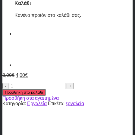
Καλάθι
Κανένα προϊόν στο καλάθι σας.
8,00
€
4,00
€
Άγκιστρο
ποδολογίας
Προσθήκη στο καλάθι
IN-
Προσθήκη στα αγαπημένα
10
Κατηγορία:
Εργαλεία
Ετικέτα:
εργαλεία
ποσότητα