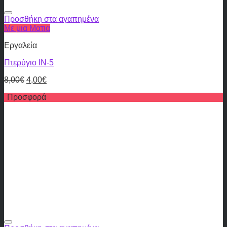
Προσθήκη στα αγαπημένα
Με μια Ματια
Εργαλεία
Πτερύγιο IN-5
8,00
€
4,00
€
Προσφορά