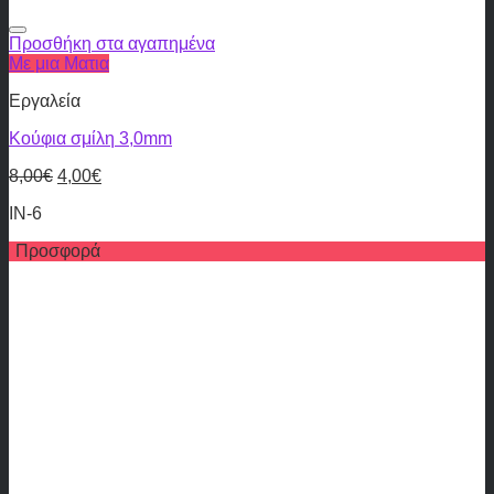
Προσθήκη στα αγαπημένα
Με μια Ματια
Εργαλεία
Κούφια σμίλη 3,0mm
8,00
€
4,00
€
IN-6
Προσφορά