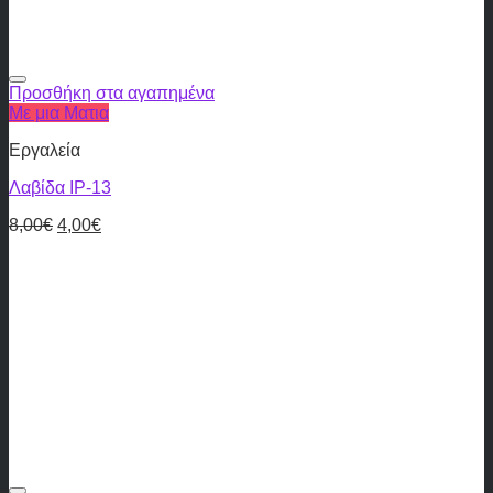
Προσθήκη στα αγαπημένα
Με μια Ματια
Εργαλεία
Λαβίδα IP-13
8,00
€
4,00
€