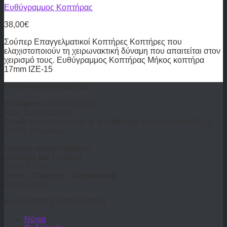
Ευθύγραμμος Κοπτήρας
38,00
€
Σούπερ Επαγγελματικοί Κοπτήρες Κοπτήρες που
ελαχιστοποιούν τη χειρωνακτική δύναμη που απαιτείται στον
χειρισμό τους. Ευθύγραμμος Κοπτήρας Μήκος κοπτήρα
17mm IZE-15
Επικοινωνήστε μαζί μας
Τηλέφωνο:
210-8986250
Fax:
210-9681680
Email:
info@nailcenter.gr
Διεύθυνση:
Άγγελου Μεταξά 11,
16675, Γλυφάδα
Ωράριο καταστήματος
Δευτέρα και Τετάρτη
09:00-17:00
Τρίτη – Πέμπτη – Παρασκευή
09:00-19:00
ΚΑΤΗΓΟΡΙΕΣ ΠΡΟΪΟΝΤΩΝ
Νύχια