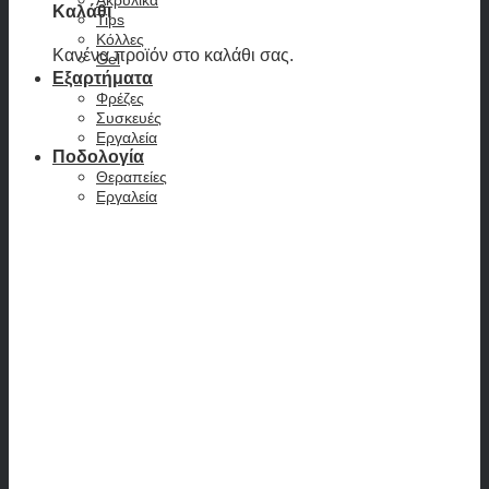
Καλάθι
Tips
Κόλλες
Κανένα προϊόν στο καλάθι σας.
Gel
Εξαρτήματα
Φρέζες
Συσκευές
Εργαλεία
Ποδολογία
Θεραπείες
Εργαλεία