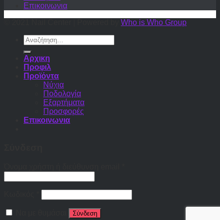
Επικοινωνια
© 2021 Nail Center | Powered by
Who is Who Group
Αναζήτηση
για:
Αρχικη
Προφιλ
Προϊόντα
Νύχια
Ποδολογία
Εξαρτήματα
Προσφορές
Επικοινωνια
Σύνδεση
Όνομα χρήστη ή διεύθυνση email
*
Κωδικός
*
Να με θυμάσαι
Σύνδεση