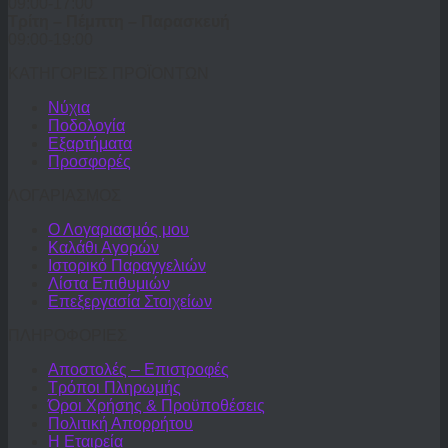
09:00-17:00
Τρίτη – Πέμπτη – Παρασκευή
09:00-19:00
ΚΑΤΗΓΟΡΙΕΣ ΠΡΟΪΟΝΤΩΝ
Νύχια
Ποδολογία
Εξαρτήματα
Προσφορές
ΛΟΓΑΡΙΑΣΜΟΣ
Ο Λογαριασμός μου
Καλάθι Αγορών
Ιστορικό Παραγγελιών
Λίστα Επιθυμιών
Επεξεργασία Στοιχείων
ΠΛΗΡΟΦΟΡΙΕΣ
Αποστολές – Επιστροφές
Τρόποι Πληρωμής
Όροι Χρήσης & Προϋποθέσεις
Πολιτική Απορρήτου
Η Εταιρεία