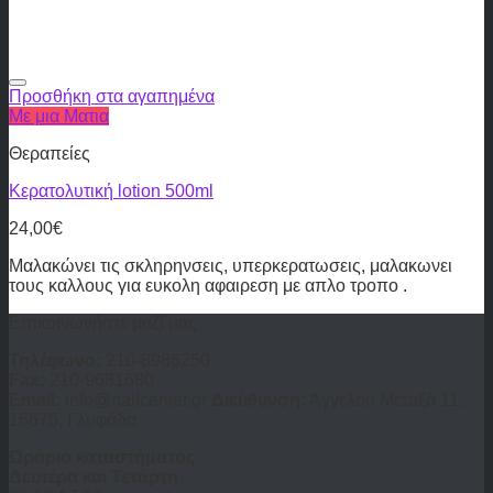
Προσθήκη στα αγαπημένα
Με μια Ματια
Θεραπείες
Κερατολυτική lotion 500ml
24,00
€
Μαλακώνει τις σκληρηνσεις, υπερκερατωσεις, μαλακωνει
τους καλλους για ευκολη αφαιρεση με απλο τροπο .
Επικοινωνήστε μαζί μας
Τηλέφωνο:
210-8986250
Fax:
210-9681680
Email:
info@nailcenter.gr
Διεύθυνση:
Άγγελου Μεταξά 11,
16675, Γλυφάδα
Ωράριο καταστήματος
Δευτέρα και Τετάρτη