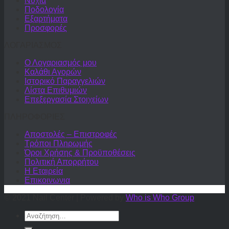
Νύχια
Ποδολογία
Εξαρτήματα
Προσφορές
ΛΟΓΑΡΙΑΣΜΟΣ
Ο Λογαριασμός μου
Καλάθι Αγορών
Ιστορικό Παραγγελιών
Λίστα Επιθυμιών
Επεξεργασία Στοιχείων
ΠΛΗΡΟΦΟΡΙΕΣ
Αποστολές – Επιστροφές
Τρόποι Πληρωμής
Όροι Χρήσης & Προϋποθέσεις
Πολιτική Απορρήτου
Η Εταιρεία
Επικοινωνια
© 2021 Nail Center | Powered by
Who is Who Group
Αναζήτηση
για: