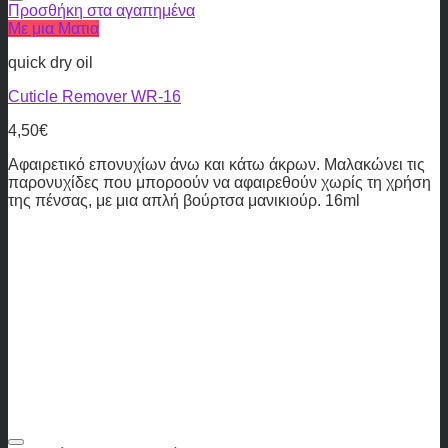
Προσθήκη στα αγαπημένα
Με μια Ματια
quick dry oil
Cuticle Remover WR-16
4,50
€
Αφαιρετικό επονυχίων άνω και κάτω άκρων. Μαλακώνει τις
παρονυχίδες που μποροούν να αφαιρεθούν χωρίς τη χρήση
της πένσας, με μια απλή βούρτσα μανικιούρ. 16ml