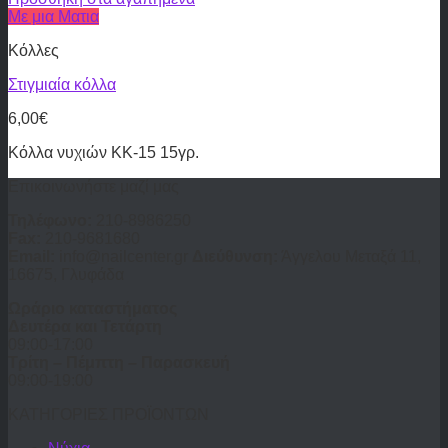
Με μια Ματια
Κόλλες
Στιγμιαία κόλλα
6,00
€
Κόλλα νυχιών KK-15 15γρ.
Επικοινωνήστε μαζί μας
Τηλέφωνο:
210-8986250
Fax:
210-9681680
Email:
info@nailcenter.gr
Διεύθυνση:
Άγγελου Μεταξά 11,
16675, Γλυφάδα
Ωράριο καταστήματος
Δευτέρα και Τετάρτη
09:00-17:00
Τρίτη – Πέμπτη – Παρασκευή
09:00-19:00
ΚΑΤΗΓΟΡΙΕΣ ΠΡΟΪΟΝΤΩΝ