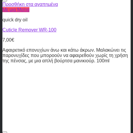
Προσθήκη στα αγαπημένα
Με μια Ματια
quick dry oil
Cuticle Remover WR-100
7,00
€
Αφαιρετικό επονυχίων άνω και κάτω άκρων. Μαλακώνει τις
παρονυχίδες που μποροούν να αφαιρεθούν χωρίς τη χρήση
της πένσας, με μια απλή βούρτσα μανικιούρ. 100ml