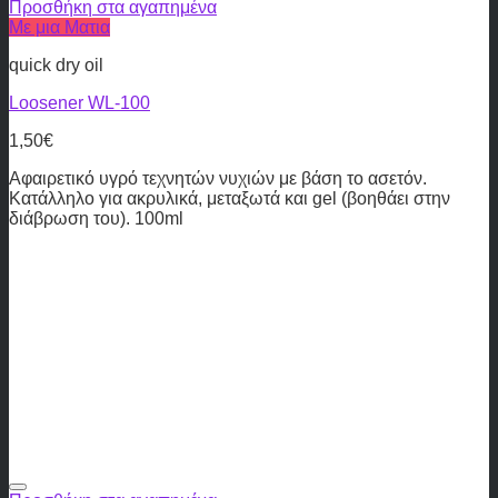
Προσθήκη στα αγαπημένα
Με μια Ματια
quick dry oil
Loosener WL-100
1,50
€
Αφαιρετικό υγρό τεχνητών νυχιών με βάση το ασετόν.
Κατάλληλο για ακρυλικά, μεταξωτά και gel (βοηθάει στην
διάβρωση του). 100ml