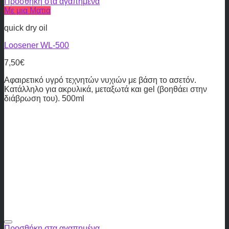
Προσθήκη στα αγαπημένα
Με μια Ματια
quick dry oil
Loosener WL-500
7,50
€
Αφαιρετικό υγρό τεχνητών νυχιών με βάση το ασετόν.
Κατάλληλο για ακρυλικά, μεταξωτά και gel (βοηθάει στην
διάβρωση του). 500ml
Προσθήκη στα αγαπημένα